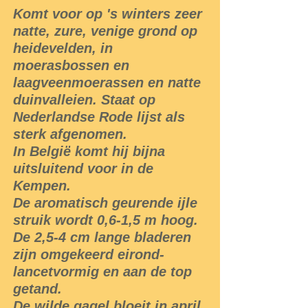
Komt voor op 's winters zeer
natte, zure, venige grond op
heidevelden, in
moerasbossen en
laagveenmoerassen en natte
duinvalleien. Staat op
Nederlandse Rode lijst als
sterk afgenomen.
In België komt hij bijna
uitsluitend voor in de
Kempen.
De aromatisch geurende ijle
struik wordt 0,6-1,5 m hoog.
De 2,5-4 cm lange bladeren
zijn omgekeerd eirond-
lancetvormig en aan de top
getand.
De wilde gagel bloeit in april