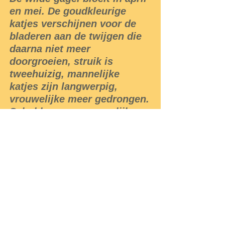
en mei. De goudkleurige
katjes verschijnen voor de
bladeren aan de twijgen die
daarna niet meer
doorgroeien, struik is
tweehuizig, mannelijke
katjes zijn langwerpig,
vrouwelijke meer gedrongen.
Schubben van vrouwelijke
bloemen vallen niet af, zijn
met vruchten vergroeid. De
vrucht is een afgeplatte,
drietoppige steenvrucht en
heeft geen waslaag.
Blad van de gagelstruik was
in de middeleeuwen
vanwege de bitterstof een
der hoofdbestanddelen van