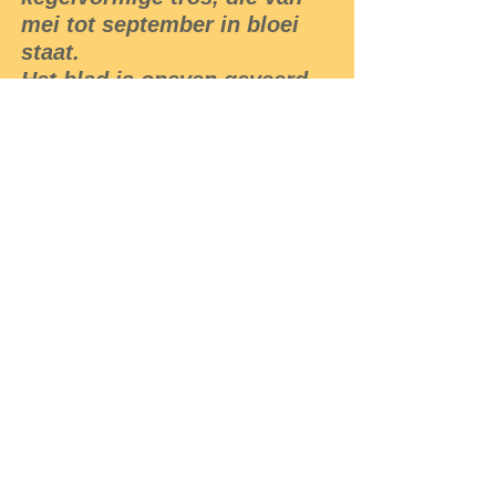
mei tot september in bloei
staat.
Het blad is oneven geveerd.
Er zijn 13-25 deelblaadjes
van elk circa 3 cm lang.
De plant draagt een peul die
niet openspringt. Deze peul
is klein, 5-8 mm lang en
heeft stekelige kanten.