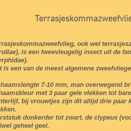
Terrasjeskommazweefvli
rrasjeskommazweefvlieg, ook wel terrasje
rollae), is een tweevleugelig insect uit de fa
yrphidae).
t is een van de meest algemene zweefvliege
chaamslengte 7-10 mm, man overwegend br
chaamskleur met 3 paar gele vlekken tot ban
hterlijf, bij vrouwtjes zijn dit altijd drie p
ekken.
rststuk donkerder tot zwart, de clypeus (voo
ijwel geheel geel.