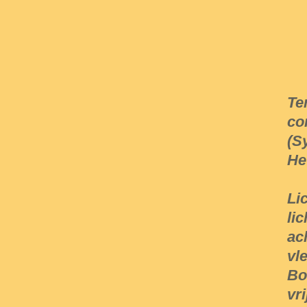
Te
co
(S
He
Li
li
ac
vl
Bo
vr