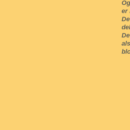
Og
er
De
de
De
al
bl