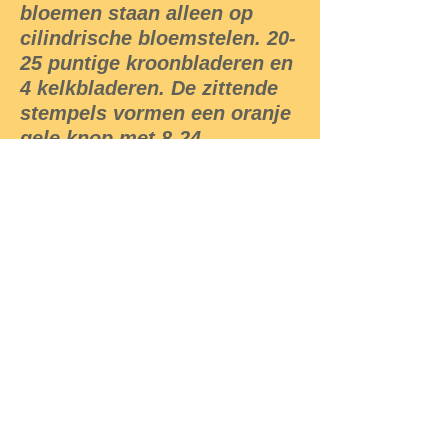
bloemen staan alleen op
cilindrische bloemstelen. 20-
25 puntige kroonbladeren en
4 kelkbladeren. De zittende
stempels vormen een oranje
gele knop met 8-24
stempelstralen.
De vrucht, die onder water
rijpt, heeft meestal de vorm
van een fles, maar is soms
bolvormig. De zaden worden
door het water verspreid.
De plant houdt van zon en
bloeit meestal in de
maanden juni tot augustus.