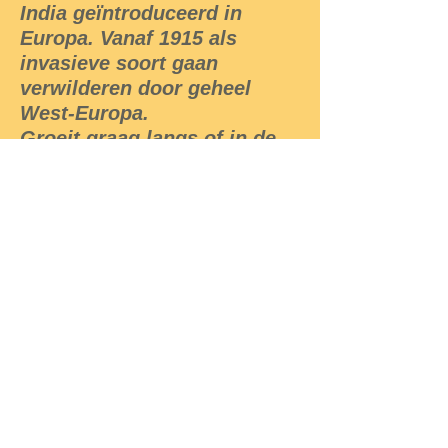
India geïntroduceerd in
Europa. Vanaf 1915 als
invasieve soort gaan
verwilderen door geheel
West-Europa.
Groeit graag langs of in de
buurt van water. Langs
sloten, greppels en beken
kan men hem aantreffen.
Wanneer de rijpe vrucht
wordt aangeraakt, rollen de
vijf delen hiervan zich op en
schieten zo de zaden weg.
Tegelijkertijd valt de vrucht
van de plant af.
Bestuiving vindt plaats door
hommels, honingbijen en
andere bestuivende insecten.