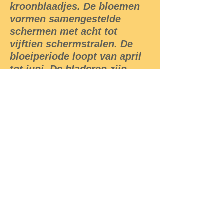
kroonblaadjes. De bloemen
vormen samengestelde
schermen met acht tot
vijftien schermstralen. De
bloeiperiode loopt van april
tot juni. De bladeren zijn
twee- tot drievoudig
geveerd; de onderzijde is
zachtbehaard.
Fluitenkruid heeft
donkerbruine,
cilindervormige
splitvruchten met een
geribde snavel.