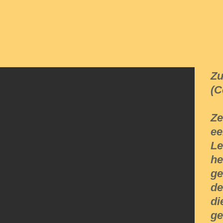
Zu
(C
Ze
ee
Le
he
ge
de
di
ge