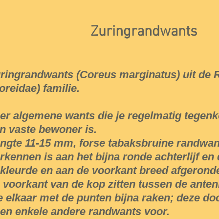
Zuringrandwants
ringrandwants (Coreus marginatus) uit de
oreidae) familie.
er algemene wants die je regelmatig tegenk
n vaste bewoner is.
ngte 11­-15 mm, forse tabaksbruine randwant
rkennen is aan het bijna ronde achterlijf en
kleurde en aan de voorkant breed afgerond
 voorkant van de kop zitten tussen de ante
e elkaar met de punten bijna raken; deze do
en enkele andere randwants voor.