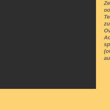
Ze
oo
Te
zu
Ov
Ad
sp
(o
au