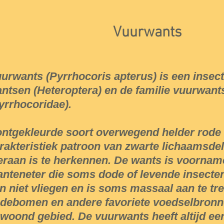
Vuurwants
urwants (Pyrrhocoris apterus) is een insect
ntsen (Heteroptera) en de familie vuurwant
yrrhocoridae).
ntgekleurde soort overwegend helder rode 
rakteristiek patroon van zwarte lichaamsde
eraan is te herkennen. De wants is voorname
anteneter die soms dode of levende insecte
n niet vliegen en is soms massaal aan te tref
ndebomen en andere favoriete voedselbronn
woond gebied. De vuurwants heeft altijd ee