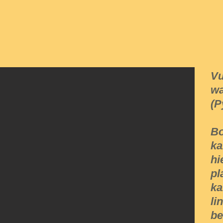
Vu
wa
(P
Bo
ka
hi
pl
ka
li
be