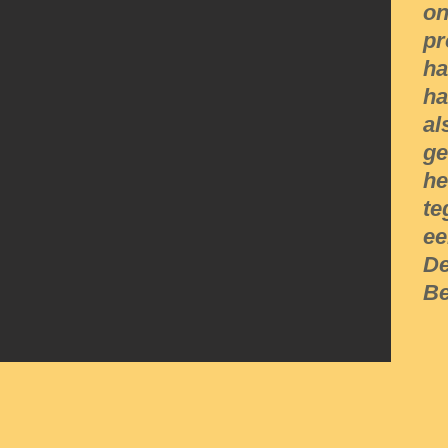
on
pr
ha
ha
al
ge
he
te
ee
De
Be