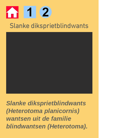
Slanke diksprietblindwants
Slanke diksprietblindwants
(Heterotoma planicornis)
wantsen uit de familie
blindwantsen (Heterotoma).