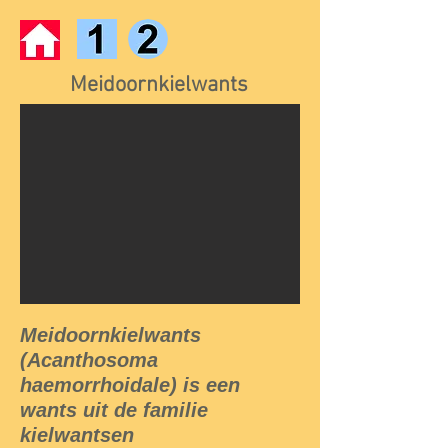
Meidoornkielwants
Meidoornkielwants
(Acanthosoma
haemorrhoidale) is een
wants uit de familie
kielwantsen