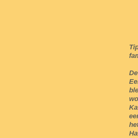
Ti
fa
De
Ee
bl
wo
Ka
ee
he
Ha