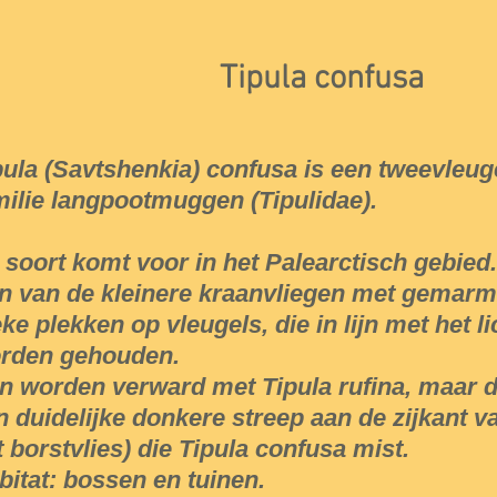
Tipula confusa
pula (Savtshenkia) confusa is een tweevleuge
milie langpootmuggen (Tipulidae).
 soort komt voor in het Palearctisch gebied.
n van de kleinere kraanvliegen met gemar
eke plekken op vleugels, die in lijn met het l
rden gehouden.
n worden verward met Tipula rufina, maar d
n duidelijke donkere streep aan de zijkant v
t borstvlies) die Tipula confusa mist.
bitat: bossen en tuinen.