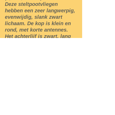
Deze steltpootvliegen
hebben een zeer langwerpig,
evenwijdig, slank zwart
lichaam. De kop is klein en
rond, met korte antennes.
Het achterlijf is zwart, lang
en smal. Ze vertonen
karakteristieke lange dunne
poten. De voorpoten zijn
duidelijk kleiner dan de
andere paren. De dijbenen
zijn zwart aan de basis. De
tarsale segmenten van de
eerste en derde poot zijn wit.
De smalle vleugels zijn
doordrenkt, met een donkere
punt en enkele donkerdere
markeringen. Deze soort