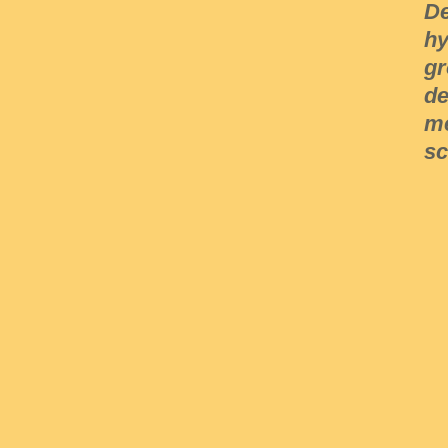
De
hy
gr
de
me
sc