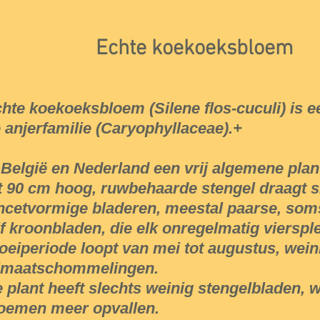
Echte koekoeksbloem
hte koekoeksbloem (Silene flos-cuculi) is ee
 anjerfamilie (Caryophyllaceae).+
 België en Nederland een vrij algemene plan
t 90 cm hoog, ruwbehaarde stengel draagt s
ncetvormige bladeren, meestal paarse, som
jf kroonbladen, die elk onregelmatig viersplet
oeiperiode loopt van mei tot augustus, wein
imaatschommelingen.
 plant heeft slechts weinig stengelbladen, 
oemen meer opvallen.