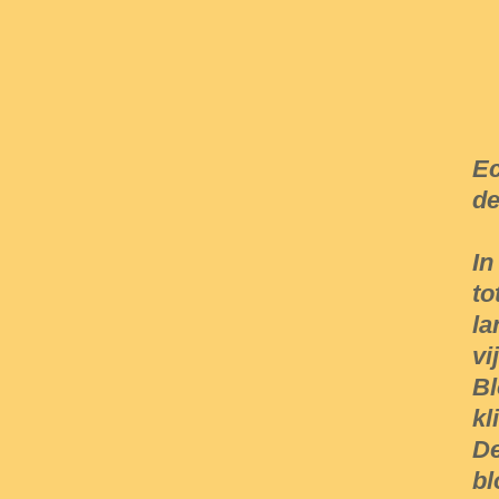
Ec
de
In
to
la
vi
Bl
kl
De
bl