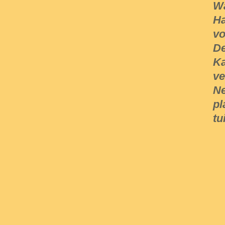
Wa
Ha
vo
De
Ka
ve
Ne
pl
tu