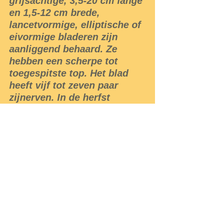
grijsachtige, 3,5-20 cm lange
en 1,5-12 cm brede,
lancetvormige, elliptische of
eivormige bladeren zijn
aanliggend behaard. Ze
hebben een scherpe tot
toegespitste top. Het blad
heeft vijf tot zeven paar
zijnerven. In de herfst
verkleuren de bladeren rood.
Canadese kornoelje bloeit in
juni en juli met geelwitte,
0,5-1 cm grote bloemen. De
bloeiwijze is een 3-6 cm
brede tuil. De bloembeker is
dicht behaard.
De witte, soms blauw
aangelopen vrucht is een