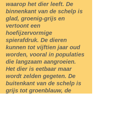
waarop het dier leeft. De
binnenkant van de schelp is
glad, groenig-grijs en
vertoont een
hoefijzervormige
spierafdruk. De dieren
kunnen tot vijftien jaar oud
worden, vooral in populaties
die langzaam aangroeien.
Het dier is eetbaar maar
wordt zelden gegeten. De
buitenkant van de schelp is
grijs tot groenblauw, de
binnenkant vuilwit tot zacht
geel.
De gewone schaalhoren is
een rotsbewoner die leeft in
de getijdenzone. Als het