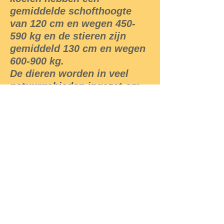
gemiddelde schofthoogte
van 120 cm en wegen 450-
590 kg en de stieren zijn
gemiddeld 130 cm en wegen
600-900 kg.
De dieren worden in veel
natuurgebieden ingezet om
door begrazing het
landschap open te houden
en ze zijn niet agressief. Een
volwassen galloway heeft
ongeveer 1,5 hectare land
nodig. De mest trekt
weidevogels aan zoals de
kievit en de scholekster.