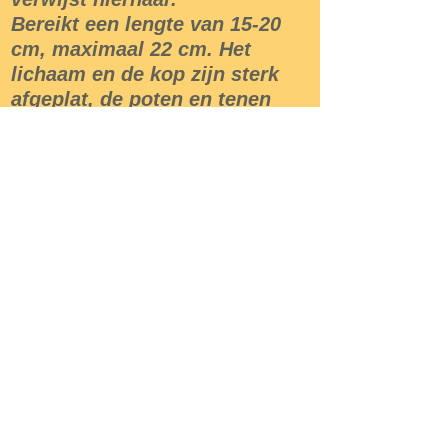
Bereikt een lengte van 15-20
cm, maximaal 22 cm. Het
lichaam en de kop zijn sterk
afgeplat, de poten en tenen
zijn relatief lang, de tenen
zijn voorzien van scherpe
klauwtjes. De lange en
relatief dunne staart beslaat
ongeveer 60 tot 200 procent
van de kopromplengte als
deze niet is afgeworpen. De
muurhagedis kent net als
andere hagedissen caudale
autotomie; het afwerpen van
de staart als deze wordt
beetgepakt. De staart groeit
weer aan maar is korter en