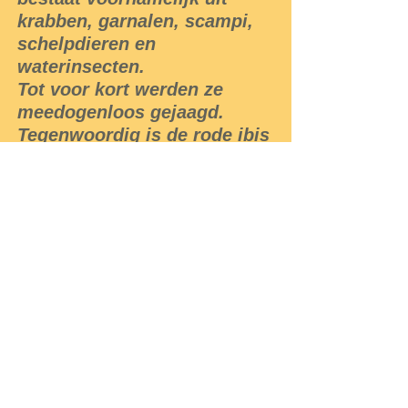
krabben, garnalen, scampi,
schelpdieren en
waterinsecten.
Tot voor kort werden ze
meedogenloos gejaagd.
Tegenwoordig is de rode ibis
dan ook een beschermde
vogel.
Deze soort komt voor in de
kustgebieden van noordelijk
Zuid-Amerika, met name van
noordelijk en oostelijk
Colombia en oostelijk
Ecuador tot noordoostelijk
Brazilië, langs de gehele
noordoostkust van het
Amazone stroomgebied.