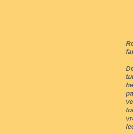
Re
fa
De
tu
he
pa
ve
to
vr
le