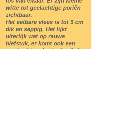
los van elkaar. Er zijn kleine
witte tot geelachtige poriën
zichtbaar.
Het eetbare vlees is tot 5 cm
dik en sappig. Het lijkt
uiterlijk wat op rauwe
biefstuk, er komt ook een
rood gekleurde vloeistof uit.
De smaak is zuur en iets
bitter.
De biefstukzwam groeit op
zwakke plekken door
verwondingen aan de voet
van levende eiken of aan
dode stronken dicht bij de
grond. Het is een
uitgesproken
herfstpaddenstoel.