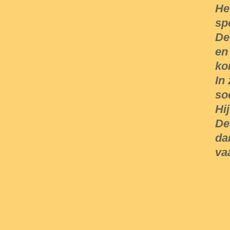
He
sp
De
en
ko
In
so
Hi
De
da
va