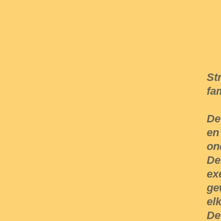
St
fa
De
en
on
De
ex
ge
el
De