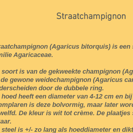
Straatchampignon
raatchampignon (Agaricus bitorquis) is een
milie Agaricaceae.
 soort is van de gekweekte champignon (Ag
 de gewone weidechampignon (Agaricus cam
derscheiden door de dubbele ring.
 hoed heeft een diameter van 4-12 cm en bij
emplaren is deze bolvormig, maar later wor
welfd. De kleur is wit tot crème. De plaatjes 
kaar.
 steel is +/- zo lang als hoeddiameter en di