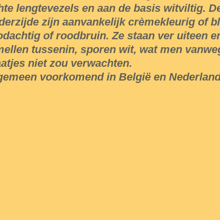
chte lengtevezels en aan de basis witviltig. D
derzijde zijn aanvankelijk crèmekleurig of bl
odachtig of roodbruin. Ze staan ver uiteen e
mellen tussenin, sporen wit, wat men vanwe
aatjes niet zou verwachten.
gemeen voorkomend in België en Nederland