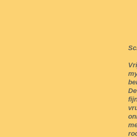
Sc
Vr
my
be
De
fi
vr
on
me
ro