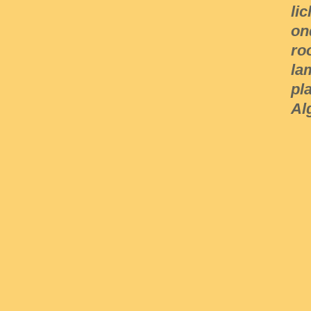
li
on
ro
la
pl
Al