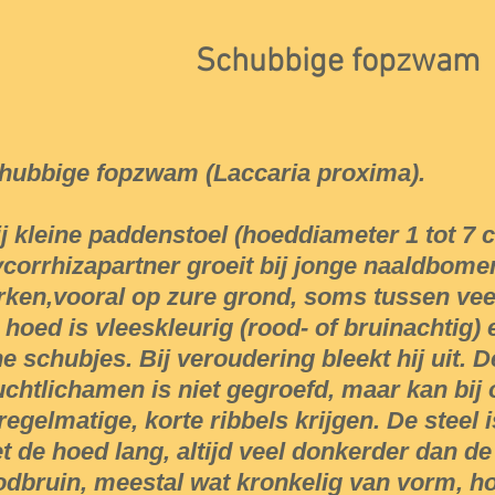
Schubbige fopzwam
hubbige fopzwam (Laccaria proxima).
ij kleine paddenstoel (hoeddiameter 1 tot 7 c
corrhizapartner groeit bij jonge naaldbomen
rken,vooral op zure grond, soms tussen ve
 hoed is vleeskleurig (rood- of bruinachtig)
jne schubjes. Bij veroudering bleekt hij uit.
uchtlichamen is niet gegroefd, maar kan bi
regelmatige, korte ribbels krijgen. De steel i
t de hoed lang, altijd veel donkerder dan de
odbruin, meestal wat kronkelig van vorm, ho