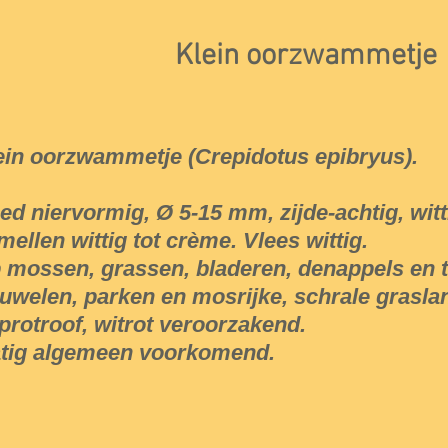
Klein oorzwammetje
ein oorzwammetje (Crepidotus epibryus).
ed niervormig, Ø 5-15 mm, zijde-achtig, wit
mellen wittig tot crème. Vlees wittig.
 mossen, grassen, bladeren, denappels en t
ruwelen, parken en mosrijke, schrale grasla
protroof, witrot veroorzakend.
tig algemeen voorkomend.