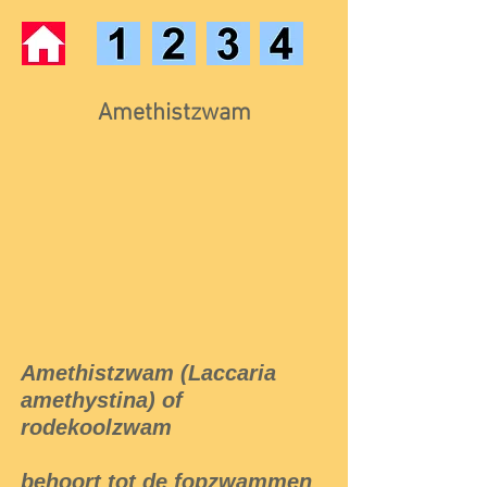
Amethistzwam
Amethistzwam (Laccaria
amethystina) of
rodekoolzwam
behoort tot de fopzwammen