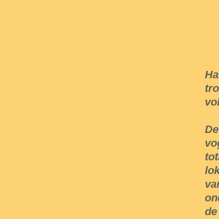
Ha
tr
vo
De
vo
to
lo
va
on
de