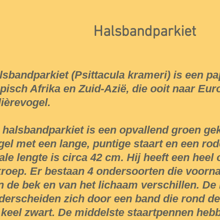
Halsbandparkiet
lsbandparkiet (Psittacula krameri) is een pa
opisch Afrika en Zuid-Azië, die ooit naar Eur
lièrevogel.
 halsbandparkiet is een opvallend groen gekl
gel met een lange, puntige staart en een rod
tale lengte is circa 42 cm. Hij heeft een heel
kroep. Er bestaan 4 ondersoorten die voorna
n de bek en van het lichaam verschillen. De
derscheiden zich door een band die rond de 
 keel zwart. De middelste staartpennen heb