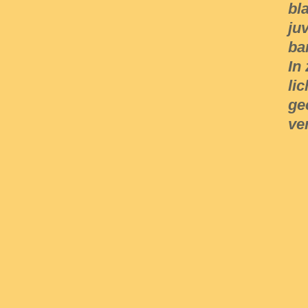
bl
ju
ba
In
li
ge
ve