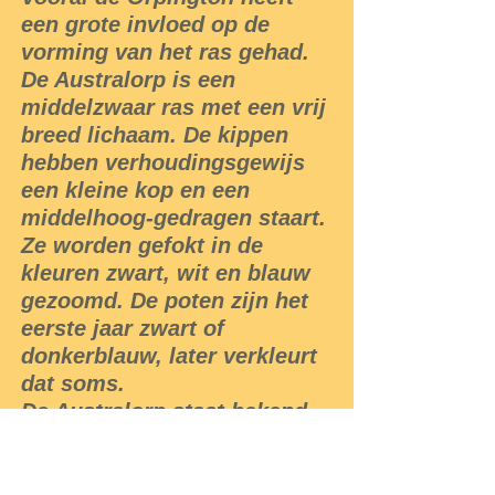
een grote invloed op de
vorming van het ras gehad.
De Australorp is een
middelzwaar ras met een vrij
breed lichaam. De kippen
hebben verhoudingsgewijs
een kleine kop en een
middelhoog-gedragen staart.
Ze worden gefokt in de
kleuren zwart, wit en blauw
gezoomd. De poten zijn het
eerste jaar zwart of
donkerblauw, later verkleurt
dat soms.
De Australorp staat bekend
om de goede eierproductie,
maar ook voor het leveren
van vlees is het ras geschikt.