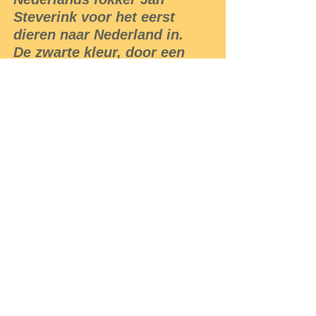
Steverink voor het eerst
dieren naar Nederland in.
De zwarte kleur, door een
extreme ophoping van
melanine veroorzaakt, betreft
de veren, snavel, tong, kam,
oorlellen en oorschijven,
spierweefsel, botten en
organen. De hanen wegen
1,8-2,5 kg en de hennen 1,5-
2,0 kg. De eieren zijn
crèmekleurig en wegen
gemiddeld 45 g.
Het is een ras met een
geringe jaarlijkse
eierproductie.