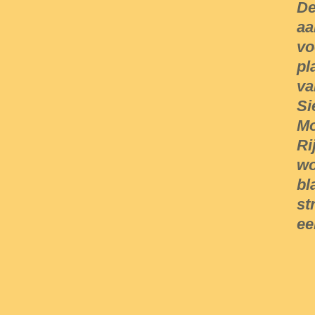
De
aa
vo
pl
va
Si
Mo
Ri
wo
bl
st
ee