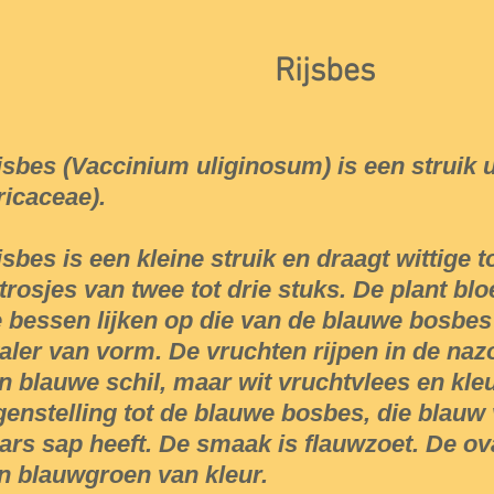
Rijsbes
jsbes (Vaccinium uliginosum) is een struik u
ricaceae).
jsbes is een kleine struik en draagt wittige 
 trosjes van twee tot drie stuks. De plant bloe
 bessen lijken op die van de blauwe bosbes 
aler van vorm. De vruchten rijpen in de na
n blauwe schil, maar wit vruchtvlees en kle
genstelling tot de blauwe bosbes, die blauw
ars sap heeft. De smaak is flauwzoet. De ov
jn blauwgroen van kleur.