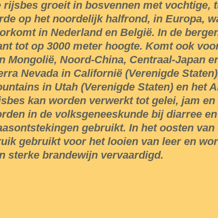
 rijsbes groeit in bosvennen met vochtige,
rde op het noordelijk halfrond, in Europa, w
orkomt in Nederland en België. In de berge
ant tot op 3000 meter hoogte. Komt ook voo
n Mongolië, Noord-China, Centraal-Japan en
erra Nevada in Californië (Verenigde Staten
untains in Utah (Verenigde Staten) en het A
jsbes kan worden verwerkt tot gelei, jam en
rden in de volksgeneeskunde bij diarree en
aasontstekingen gebruikt. In het oosten van
ruik gebruikt voor het looien van leer en wo
n sterke brandewijn vervaardigd.