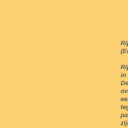
Ri
(E
Ri
in
De
ov
ee
te
pa
zi