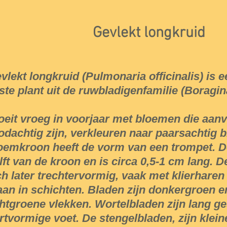
Gevlekt longkruid
vlekt longkruid (Pulmonaria officinalis) is 
ste plant uit de ruwbladigenfamilie (Boragin
oeit vroeg in voorjaar met bloemen die aanv
odachtig zijn, verkleuren naar paarsachtig 
oemkroon heeft de vorm van een trompet. De 
lft van de kroon en is circa 0,5-1 cm lang. D
ch later trechtervormig, vaak met klierhare
aan in schichten. Bladen zijn donkergroen 
chtgroene vlekken. Wortelbladen zijn lang g
rtvormige voet. De stengelbladen, zijn klein