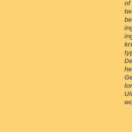
of
tw
be
in
in
kr
ty
De
he
Ge
lo
Ui
wo