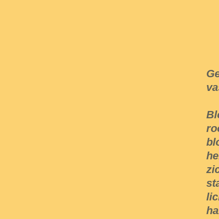
Ge
va
Bl
ro
bl
he
zi
st
li
ha