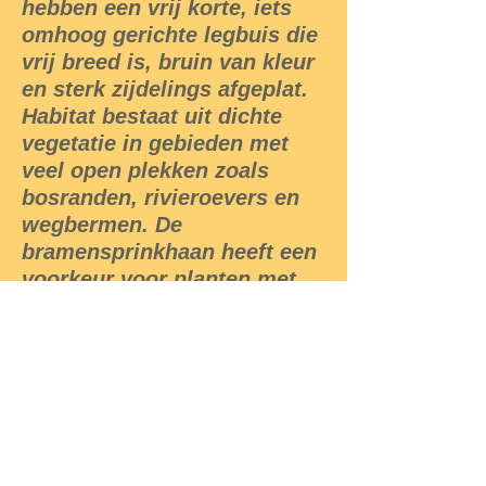
hebben een vrij korte, iets
omhoog gerichte legbuis die
vrij breed is, bruin van kleur
en sterk zijdelings afgeplat.
Habitat bestaat uit dichte
vegetatie in gebieden met
veel open plekken zoals
bosranden, rivieroevers en
wegbermen. De
bramensprinkhaan heeft een
voorkeur voor planten met
grotere bladeren zoals
braamstruiken maar ook wel
andere soorten planten.
In Nederland is de
sprinkhaan alleen langs de
grote rivieren te vinden, in
België komt de soort door