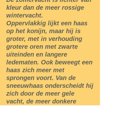
kleur dan de meer rossige
wintervacht.
Oppervlakkig lijkt een haas
op het konijn, maar hij is
groter, met in verhouding
grotere oren met zwarte
uiteinden en langere
ledematen. Ook beweegt een
haas zich meer met
sprongen voort. Van de
sneeuwhaas onderscheidt hij
zich door de meer gele
vacht, de meer donkere
bovenzijde van de staart en
de langere oren. De haas
heeft een kop-romplengte 48-
73 cm, schouderhoogte +/-30