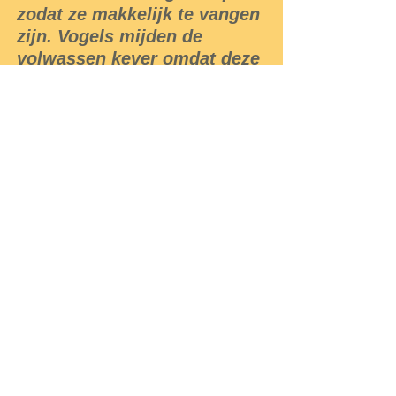
zodat ze makkelijk te vangen
zijn. Vogels mijden de
volwassen kever omdat deze
walgelijk smaakt.
De larve is na twee weken
volgroeid en verpopt in de
grond, en na enkele weken
komt imago tevoorschijn.
Met name het feit dat de
kevers niet synchroon eitjes
afzetten maar gedurende
meerdere maanden maakt
dat ze als plaag zo moeilijk
te bestrijden zijn vanwege de
constante aanvoer van
larven.