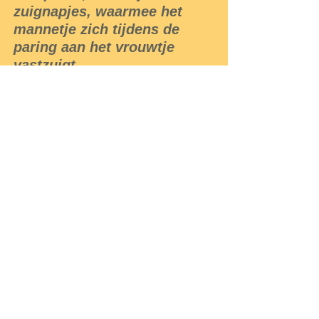
zuignapjes, waarmee het
mannetje zich tijdens de
paring aan het vrouwtje
vastzuigt.
De larven leven meestal van
prooidieren die maximaal net
zo groot zijn als zijzelf, maar
de kevers vallen vissen aan
die vele malen groter zijn
dan zij zelf en bijten er dan
flinke stukken uit. De adulten
kunnen mensen tot bloedens
toe bijten. De larven kunnen
ook flink bijten, maar zijn
meestal niet in staat de
menselijke huid te
doorboren.