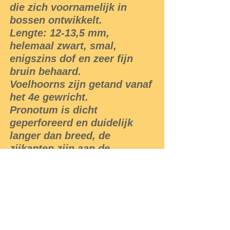
die zich voornamelijk in
bossen ontwikkelt.
Lengte: 12-13,5 mm,
helemaal zwart, smal,
enigszins dof en zeer fijn
bruin behaard.
Voelhoorns zijn getand vanaf
het 4e gewricht.
Pronotum is dicht
geperforeerd en duidelijk
langer dan breed, de
zijkanten zijn aan de
voorkant iets afgerond. De
achterste hoeken zijn vrij
lang en zowel puntig als
duidelijk naar buiten gericht.
De streepafstand van de
dekveren is duidelijk en vrij