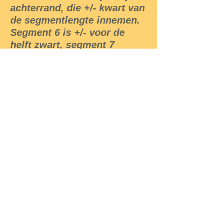
achterrand, die +/- kwart van
de segmentlengte innemen.
Segment 6 is +/- voor de
helft zwart, segment 7
vrijwel geheel. 8 en 9 zijn
geheel blauw. Sporadisch
komen ♂♂ voor die een
uitgebreidere zwarte
tekening hebben.
♀achterlijfsegmenten met
brede zwarte
torpedovormige figuren. De
lichte delen van borststuk en
achterlijf eenkleurig geel,
bruin, groen of blauw.
Aan de onderkant van
segment 8 steekt een
doorntje naar achteren (de