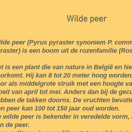
Wilde peer
lde peer (Pyrus pyraster synoniem P. com
raster) is een boom uit de rozenfamilie (Ro
t is een plant die van nature in België en N
orkomt. Hij kan 8 tot 20 meter hoog worde
or als middelgrote struik met een hoogte van
oeit van april tot mei. Anders dan bij de ge
bben de takken doorns. De vruchten bevatte
n peer kan 100 tot 150 jaar oud worden.
 wilde peer is bekender in veredelde vorm, 
n de peer.