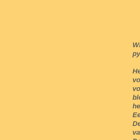
Wi
py
He
vo
vo
bl
he
Ee
De
va