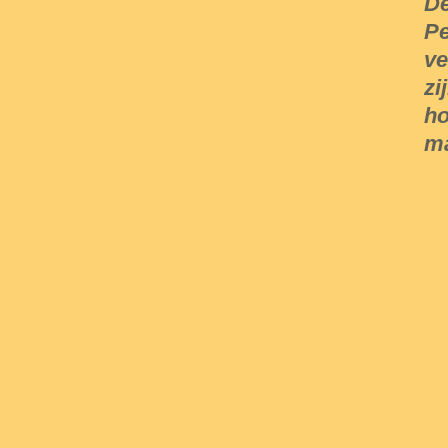
De
Pe
ve
zi
ho
ma