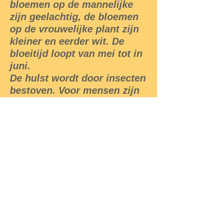
bloemen op de mannelijke
zijn geelachtig, de bloemen
op de vrouwelijke plant zijn
kleiner en eerder wit. De
bloeitijd loopt van mei tot in
juni.
De hulst wordt door insecten
bestoven. Voor mensen zijn
de bessen giftig, maar voor
vogels niet. De larven van de
bladmineerder Phytomyza
ilicis voeden zich in en met
de bladeren van de hulst. De
bladluis Aphis ilicis voedt
zich eveneens met de
bladeren van deze plant.