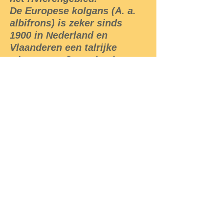
De Europese kolgans (A. a.
albifrons) is zeker sinds
1900 in Nederland en
Vlaanderen een talrijke
wintergast. Sommige komen
al in oktober, de meeste
arriveren in de loop van
november en zij trekken in
februari-maart weer naar het
noorden.