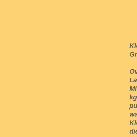
Kl
Gr
Ov
La
Mi
kg
pu
wa
Kl
di