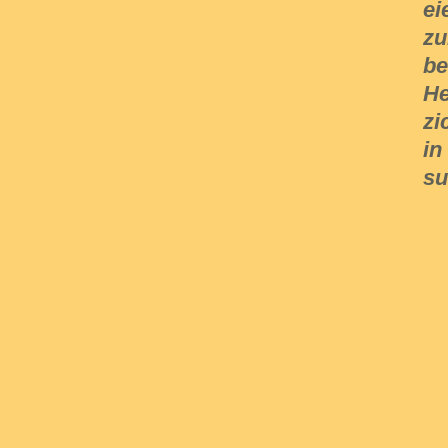
ei
zu
be
He
zi
in
su