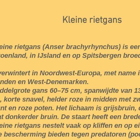
Kleine rietgans
eine rietgans (Anser brachyrhynchus) is een
oenland, in IJsland en op Spitsbergen broed
erwintert in Noordwest-Europa, met name i
nden en West-Denemarken.
ddelgrote gans 60–75 cm, spanwijdte van 13
, korte snavel, helder roze in midden met z
nt en roze poten. Het lichaam is grijsbruin, 
t donkerder bruin. De staart heeft een brede
eine rietgans nestelt vaak op kliffen en op e
e bescherming bieden tegen predatoren (pool