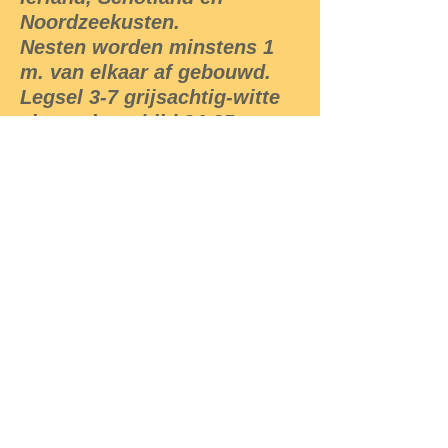
Noordzeekusten.
Nesten worden minstens 1
m. van elkaar af gebouwd.
Legsel 3-7 grijsachtig-witte
eieren, broedtijd 24-25
dagen.
De aantallen overwinterende
brandganzen zijn vanaf de
jaren 1970 voortdurend
gestegen. Daarnaast komt de
vogel ook steeds frequenter
voor als broedvogel. Sinds
de jaren 1990 zijn in
weilanden van Lage Landen
het hele jaar door
brandganzen aanwezig, in
steeds toenemende
aantallen.