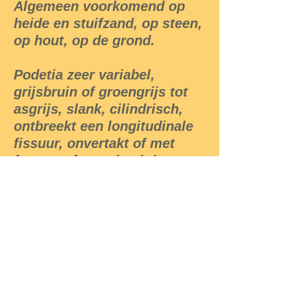
Algemeen voorkomend op
heide en stuifzand, op steen,
op hout, op de grond.
Podetia zeer variabel,
grijsbruin of groengrijs tot
asgrijs, slank, cilindrisch,
ontbreekt een longitudinale
fissuur, onvertakt of met
furcate of gewei-achtige
vertakking of eindigen in
onregelmatige bekers die
meestal vermenigvuldigen
uit de marges.
Soms zelf beëindigen met
knop-achtige bekers,
meestal ecorticaat en