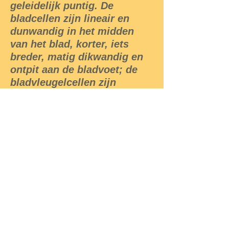
geleidelijk puntig. De
bladcellen zijn lineair en
dunwandig in het midden
van het blad, korter, iets
breder, matig dikwandig en
ontpit aan de bladvoet; de
bladvleugelcellen zijn
rechthoekig.
Sporenrijping verspreid over
het hele jaar, maar vooral in
het winterhalfjaar. De
sporofyt heeft een rode,
gladde seta , die ongeveer
2,5 centimeter lang wordt en
een hellende tot horizontale,
gebogen, cilindrische
sporencapsule draagt.
Groeit op schaduwrijke,