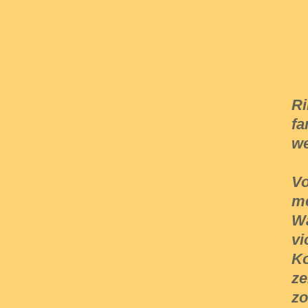
Ri
fa
we
Vo
me
Wa
vi
Ko
ze
zo