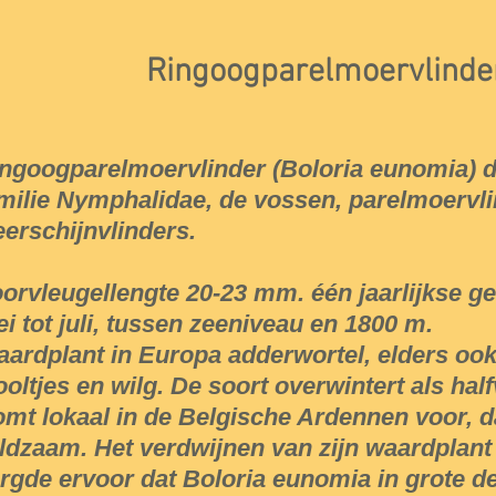
Ringoogparelmoervlinde
ngoogparelmoervlinder (Boloria eunomia) d
milie Nymphalidae, de vossen, parelmoervl
erschijnvlinders.
orvleugellengte 20-23 mm. één jaarlijkse ge
i tot juli, tussen zeeniveau en 1800 m.
ardplant in Europa adderwortel, elders oo
ooltjes en wilg. De soort overwintert als hal
mt lokaal in de Belgische Ardennen voor, da
ldzaam. Het verdwijnen van zijn waardplant
rgde ervoor dat Boloria eunomia in grote de