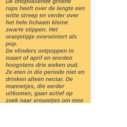
De onopvallende groene
rups heeft over de lengte een
witte streep en verder over
het hele lichaam kleine
zwarte stippen. Het
oranjetipje overwintert als
pop.
De vlinders ontpoppen in
maart of april en worden
hoogstens drie weken oud.
Ze eten in die periode niet en
drinken alleen nectar. De
mannetjes, die eerder
uitkomen, gaan actief op
zoek naar vrouwtjes om mee
te paren. Na het afzetten van
de eitjes gaat het vrouwtje
snel dood.