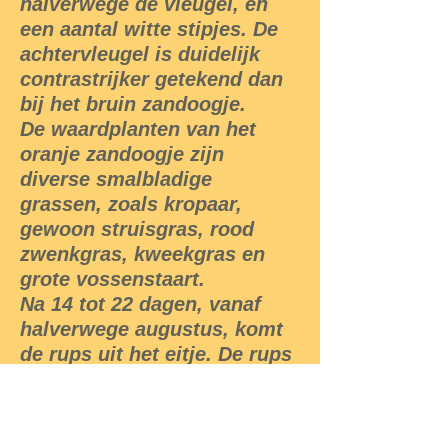
halverwege de vleugel, en
een aantal witte stipjes. De
achtervleugel is duidelijk
contrastrijker getekend dan
bij het bruin zandoogje.
De waardplanten van het
oranje zandoogje zijn
diverse smalbladige
grassen, zoals kropaar,
gewoon struisgras, rood
zwenkgras, kweekgras en
grote vossenstaart.
Na 14 tot 22 dagen, vanaf
halverwege augustus, komt
de rups uit het eitje. De rups
eet overdag. Vanaf eind
oktober zoeken de rupsen
een plaats diep in de