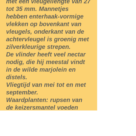
met een vleugellengte van 27
tot 35 mm. Mannetjes
hebben enterhaak-vormige
vlekken op bovenkant van
vleugels, onderkant van de
achtervleugel is groenig met
zilverkleurige strepen.
De vlinder heeft veel nectar
nodig, die hij meestal vindt
in de wilde marjolein en
distels.
Vliegtijd van mei tot en met
september.
Waardplanten: rupsen van
de keizersmantel voeden
zich met Ruig viooltje, Viola
hirta of andere soorten
viooltjes.