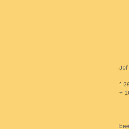
Jef
° 2
+ 1
bee