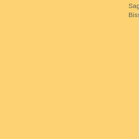
Sag
Bis