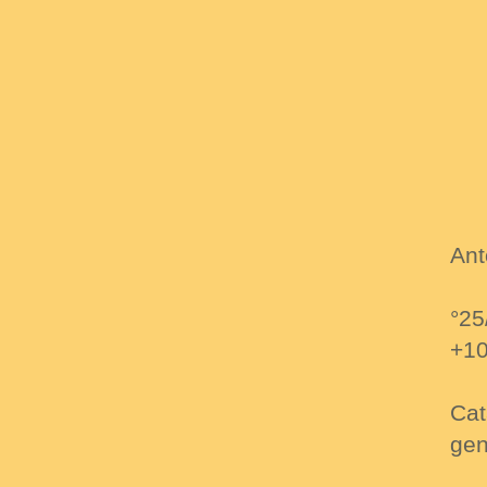
Ant
°25
+10
Cat
gen