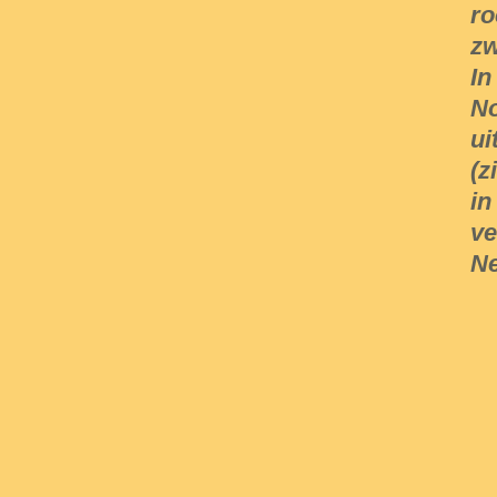
ro
zw
In
No
ui
(z
in
ve
Ne