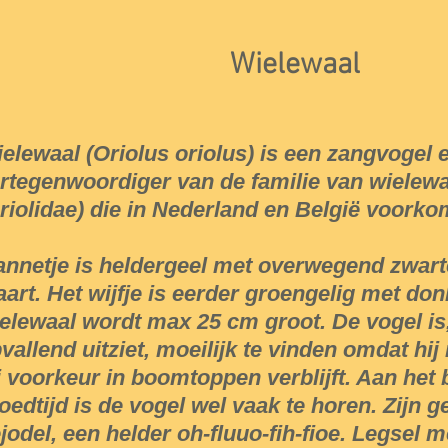
Wielewaal
elewaal (Oriolus oriolus) is een zangvogel 
rtegenwoordiger van de familie van wielewa
riolidae) die in Nederland en België voorko
nnetje is heldergeel met overwegend zwart
aart. Het wijfje is eerder groengelig met do
elewaal wordt max 25 cm groot. De vogel is,
vallend uitziet, moeilijk te vinden omdat hi
j voorkeur in boomtoppen verblijft. Aan het
oedtijd is de vogel wel vaak te horen. Zijn g
jodel, een helder oh-fluuo-fih-fioe. Legsel me