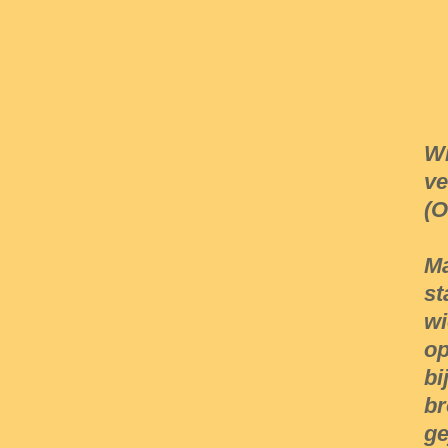
Wi
ve
(O
Ma
st
wi
op
bi
br
ge