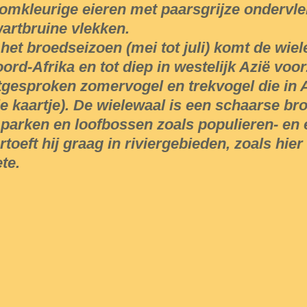
omkleurige eieren met paarsgrijze ondervl
artbruine vlekken.
 het broedseizoen (mei tot juli) komt de wie
ord-Afrika en tot diep in westelijk Azië voor
tgesproken zomervogel en trekvogel die in A
ie kaartje). De wielewaal is een schaarse bro
 parken en loofbossen zoals populieren- en
rtoeft hij graag in riviergebieden, zoals hie
te.